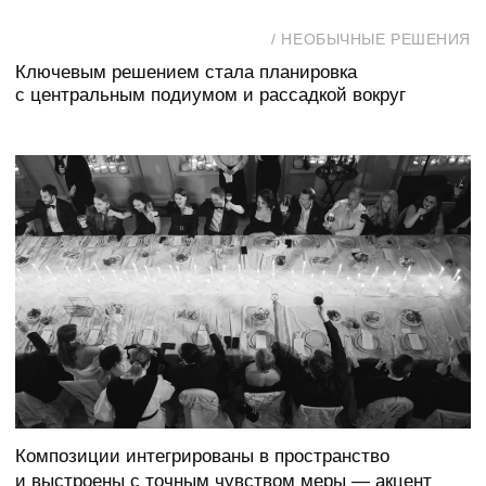
Такой формат усилил приватность и создал эффект
присутствия внутри церемонии, а не наблюдения
со стороны.
Все фото
Обсудить свадьбу
Главная
От руководителя
Об агентстве
Проекты
Журнал
Контакты