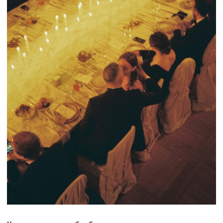
Концепция свадьбы была выстроена вокруг идеи
ранней весны — как состояния обновления и новой
главы. В основе — чистая, светлая палитра и работа
с пространством через воздух, свет и тактильные
фактуры.
Флористика задала тон всей эстетике: цветущие
ветви, ландыши, нарциссы и сезонные весенние
цветы.
ЛОКАЦИЯ:
МОСКОВСКАЯ ОБЛАСТЬ
КОЛИЧЕСТВО ГОСТЕЙ:
50 ЧЕЛОВЕК
ПОДГОТОВКА:
1 МЕСЯЦ